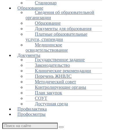
Стационар
Образование
Сведения об образовательной
организации
Образование
Документы для образования
Платные образовательные
услуги, стипендии
Медицинское
освидетельствование
Документы
Государственное задание
Законодательство
Клинические рекомендации
Перечень ЖНВЛС
Методический совет
Контролирующие органы
План закупок
СОУТ
Доступная среда
Профилактика
Профосмотры