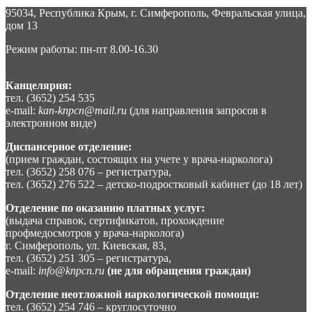
95034, Республика Крым, г. Симферополь, Февральская улица,
дом 13
Режим работы: пн-пт 8.00-16.30
Канцелярия:
тел. (3652) 254 535
e-mail:
kan-knpcn@mail.ru
(для направления запросов в
электронном виде)
Диспансерное отделение:
(прием граждан, состоящих на учете у врача-нарколога)
тел. (3652) 258 076 – регистратура,
тел. (3652) 276 522 – детско-подростковый кабинет (до 18 лет)
Отделение по оказанию платных услуг:
(выдача справок, сертификатов, прохождение
профмедосмотров у врача-нарколога)
г. Симферополь, ул. Киевская, 83,
тел. (3652) 251 305 – регистратура,
e-mail:
info@knpcn.ru
(не для обращения граждан)
Отделение неотложной наркологической помощи:
тел. (3652) 254 746 – круглосуточно