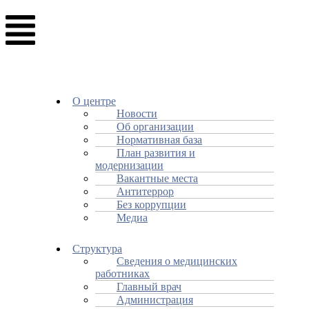
О центре
Новости
Об организации
Нормативная база
План развития и
модернизации
Вакантные места
Антитеррор
Без коррупции
Медиа
Структура
Сведения о медицинских
работниках
Главный врач
Администрация