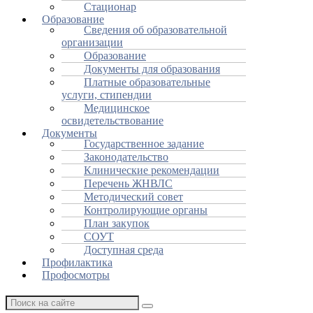
Стационар
Образование
Сведения об образовательной
организации
Образование
Документы для образования
Платные образовательные
услуги, стипендии
Медицинское
освидетельствование
Документы
Государственное задание
Законодательство
Клинические рекомендации
Перечень ЖНВЛС
Методический совет
Контролирующие органы
План закупок
СОУТ
Доступная среда
Профилактика
Профосмотры