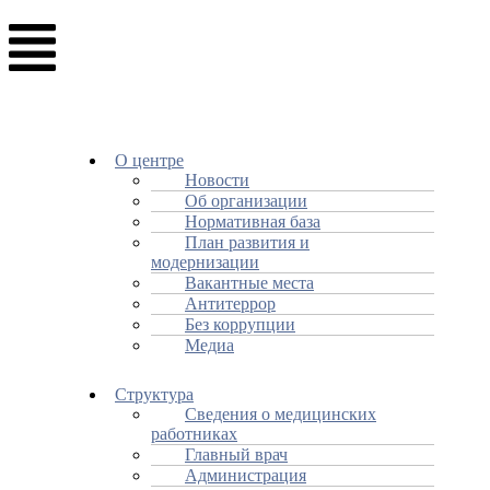
О центре
Новости
Об организации
Нормативная база
План развития и
модернизации
Вакантные места
Антитеррор
Без коррупции
Медиа
Структура
Сведения о медицинских
работниках
Главный врач
Администрация