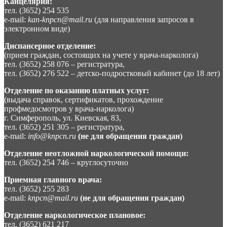
Канцелярия:
тел. (3652) 254 535
e-mail:
kan-knpcn@mail.ru
(для направления запросов в
электронном виде)
Диспансерное отделение:
(прием граждан, состоящих на учете у врача-нарколога)
тел. (3652) 258 076 – регистратура,
тел. (3652) 276 522 – детско-подростковый кабинет (до 18 лет)
Отделение по оказанию платных услуг:
(выдача справок, сертификатов, прохождение
профмедосмотров у врача-нарколога)
г. Симферополь, ул. Киевская, 83,
тел. (3652) 251 305 – регистратура,
e-mail:
info@knpcn.ru
(не для обращения граждан)
Отделение неотложной наркологической помощи:
тел. (3652) 254 746 – круглосуточно
Приемная главного врача:
тел. (3652) 255 283
e-mail:
knpcn@mail.ru
(не для обращения граждан)
Отделение наркологическое плановое:
тел. (3652) 621 217