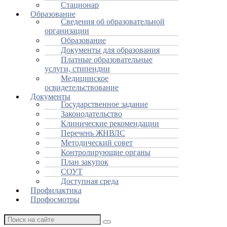
Стационар
Образование
Сведения об образовательной
организации
Образование
Документы для образования
Платные образовательные
услуги, стипендии
Медицинское
освидетельствование
Документы
Государственное задание
Законодательство
Клинические рекомендации
Перечень ЖНВЛС
Методический совет
Контролирующие органы
План закупок
СОУТ
Доступная среда
Профилактика
Профосмотры