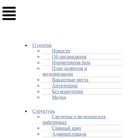
О центре
Новости
Об организации
Нормативная база
План развития и
модернизации
Вакантные места
Антитеррор
Без коррупции
Медиа
Структура
Сведения о медицинских
работниках
Главный врач
Администрация