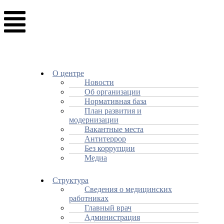
О центре
Новости
Об организации
Нормативная база
План развития и
модернизации
Вакантные места
Антитеррор
Без коррупции
Медиа
Структура
Сведения о медицинских
работниках
Главный врач
Администрация