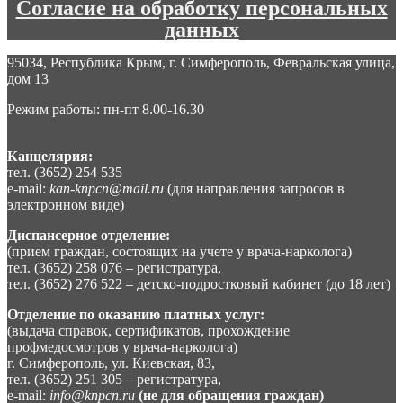
Согласие на обработку персональных
данных
95034, Республика Крым, г. Симферополь, Февральская улица,
дом 13
Режим работы: пн-пт 8.00-16.30
Канцелярия:
тел. (3652) 254 535
e-mail:
kan-knpcn@mail.ru
(для направления запросов в
электронном виде)
Диспансерное отделение:
(прием граждан, состоящих на учете у врача-нарколога)
тел. (3652) 258 076 – регистратура,
тел. (3652) 276 522 – детско-подростковый кабинет (до 18 лет)
Отделение по оказанию платных услуг:
(выдача справок, сертификатов, прохождение
профмедосмотров у врача-нарколога)
г. Симферополь, ул. Киевская, 83,
тел. (3652) 251 305 – регистратура,
e-mail:
info@knpcn.ru
(не для обращения граждан)