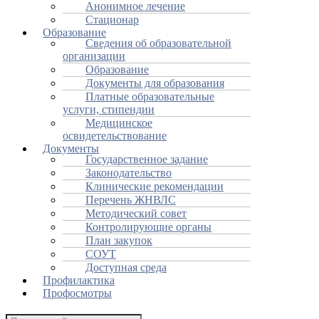
Анонимное лечение
Стационар
Образование
Сведения об образовательной
организации
Образование
Документы для образования
Платные образовательные
услуги, стипендии
Медицинское
освидетельствование
Документы
Государственное задание
Законодательство
Клинические рекомендации
Перечень ЖНВЛС
Методический совет
Контролирующие органы
План закупок
СОУТ
Доступная среда
Профилактика
Профосмотры