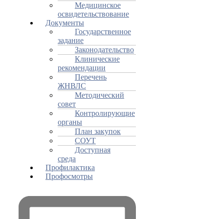
Медицинское
освидетельствование
Документы
Государственное
задание
Законодательство
Клинические
рекомендации
Перечень
ЖНВЛС
Методический
совет
Контролирующие
органы
План закупок
СОУТ
Доступная
среда
Профилактика
Профосмотры