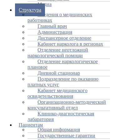
Медиа
Структура
Сведения о медицинских
работниках
Главный врач
Администрация
Диспансерное отделение
Кабинет нарколога в регионах
Отделение неотложной
наркологической помощи
Отделение наркологическое
плановое
Дневной стационар
Подразделение по оказанию
платных услуг
Кабинет медицинского
освидетельствования
Организационно-методический
консультативный отдел
Клинико-диагностическая
лабаратория
Пациентам
Общая информация
Государственные гарантии