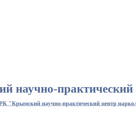
й научно-практический 
РК "Крымский научно-практический центр нарко