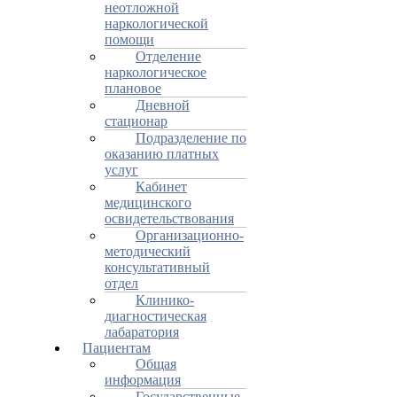
неотложной
наркологической
помощи
Отделение
наркологическое
плановое
Дневной
стационар
Подразделение по
оказанию платных
услуг
Кабинет
медицинского
освидетельствования
Организационно-
методический
консультативный
отдел
Клинико-
диагностическая
лабаратория
Пациентам
Общая
информация
Государственные