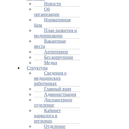
Новости
Об
организации
Нормативная
база
План развития и
модернизации
Вакантные
места
Антитеррор
Без коррупции
Медиа
Структура
Сведения о
медицинских
работниках
Главный врач
Администрация
Диспансерное
отделение
Кабинет
нарколога в
регионах
Отделение