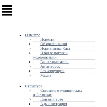
О центре
Новости
Об организации
Нормативная база
План развития и
модернизации
Вакантные места
Антитеррор
Без коррупции
Медиа
Структура
Сведения о медицинских
работниках
Главный врач
Администрация