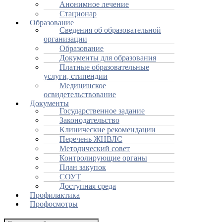
Анонимное лечение
Стационар
Образование
Сведения об образовательной
организации
Образование
Документы для образования
Платные образовательные
услуги, стипендии
Медицинское
освидетельствование
Документы
Государственное задание
Законодательство
Клинические рекомендации
Перечень ЖНВЛС
Методический совет
Контролирующие органы
План закупок
СОУТ
Доступная среда
Профилактика
Профосмотры