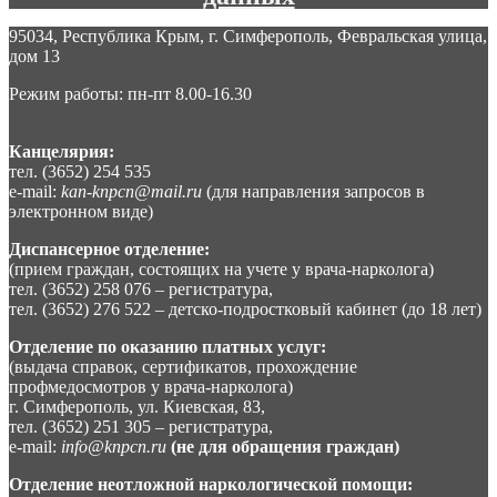
95034, Республика Крым, г. Симферополь, Февральская улица,
дом 13
Режим работы: пн-пт 8.00-16.30
Канцелярия:
тел. (3652) 254 535
e-mail:
kan-knpcn@mail.ru
(для направления запросов в
электронном виде)
Диспансерное отделение:
(прием граждан, состоящих на учете у врача-нарколога)
тел. (3652) 258 076 – регистратура,
тел. (3652) 276 522 – детско-подростковый кабинет (до 18 лет)
Отделение по оказанию платных услуг:
(выдача справок, сертификатов, прохождение
профмедосмотров у врача-нарколога)
г. Симферополь, ул. Киевская, 83,
тел. (3652) 251 305 – регистратура,
e-mail:
info@knpcn.ru
(не для обращения граждан)
Отделение неотложной наркологической помощи: