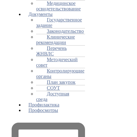
Медицинское
освидетельствование
Документы
Государственное
задание
Законодательство
Клинические
рекомендации
Перечень
ЖНВЛС
Методический
совет
Контролирующие
органы
План закупок
СОУТ
Доступная
среда
Профилактика
Профосмотры