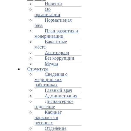
Новости
Об
организации
Нормативная
база
План развития и
модернизации
Вакантные
места
Антитеррор
Без коррупции
Медиа
Структура
Сведения о
медицинских
работниках
Главный врач
Администрация
Диспансерное
отделение
Кабинет
нарколога в
регионах
Отделение