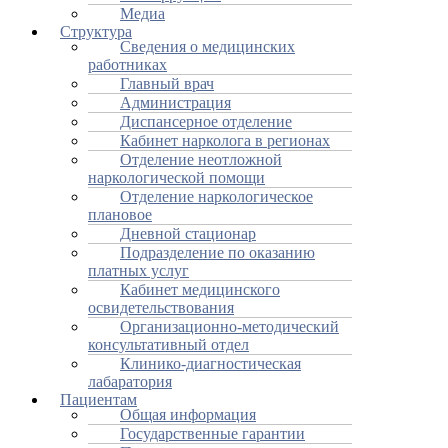
Медиа
Структура
Сведения о медицинских
работниках
Главный врач
Администрация
Диспансерное отделение
Кабинет нарколога в регионах
Отделение неотложной
наркологической помощи
Отделение наркологическое
плановое
Дневной стационар
Подразделение по оказанию
платных услуг
Кабинет медицинского
освидетельствования
Организационно-методический
консультативный отдел
Клинико-диагностическая
лабаратория
Пациентам
Общая информация
Государственные гарантии