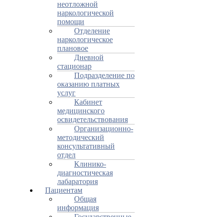
неотложной
наркологической
помощи
Отделение
наркологическое
плановое
Дневной
стационар
Подразделение по
оказанию платных
услуг
Кабинет
медицинского
освидетельствования
Организационно-
методический
консультативный
отдел
Клинико-
диагностическая
лабаратория
Пациентам
Общая
информация
Государственные