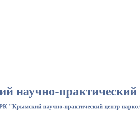
й научно-практический 
РК "Крымский научно-практический центр нарко